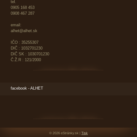
tel.
0905 168 453
0908 467 287
email:
alhet@alhet.sk
IČO : 35255307
DIČ : 1032701230
DIČ SK : 1030701230
Č.Ž.R : 121/2000
facebook - ALHET
© 2026 eStránky.sk
|
Tisk