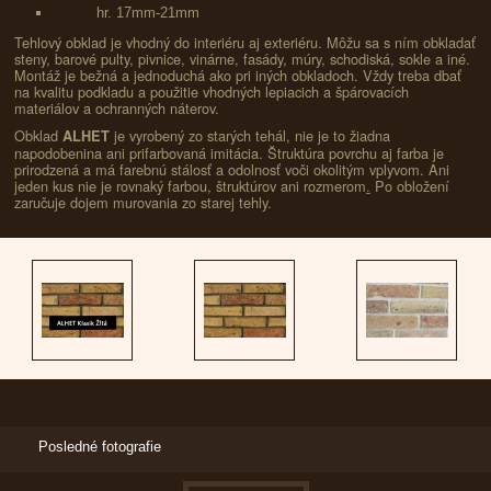
hr. 17mm-21mm
Tehlový obklad je vhodný do interiéru aj exteriéru. Môžu sa s ním obkladať 
steny, barové pulty, pivnice, vinárne, fasády, múry, schodiská, sokle a iné. 
Montáž je bežná a jednoduchá ako pri iných obkladoch. Vždy treba dbať 
na kvalitu podkladu a použitie vhodných lepiacich a špárovacích 
materiálov a ochranných náterov.
Obklad 
 je vyrobený zo starých tehál, nie je to žiadna 
ALHET
napodobenina ani prifarbovaná imitácia. Štruktúra povrchu aj farba je 
prirodzená a má farebnú stálosť a odolnosť voči okolitým vplyvom. Ani 
jeden kus nie je rovnaký farbou, štruktúrov ani rozmerom
.
 Po obložení 
zaručuje dojem murovania zo starej tehly.
Posledné fotografie