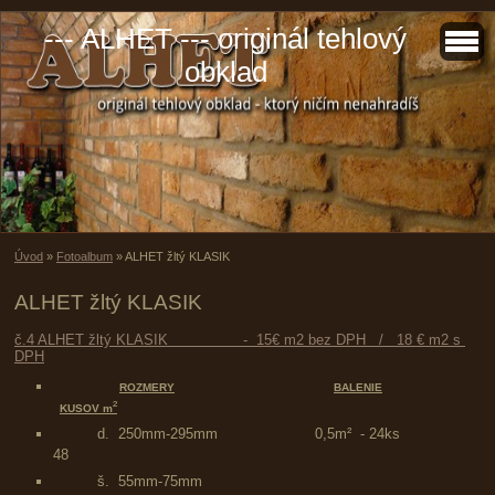
--- ALHET --- originál tehlový
obklad
Úvod
»
Fotoalbum
»
ALHET žltý KLASIK
ALHET žltý KLASIK
č.4 ALHET žltý KLASIK                 -  15€ m2 bez DPH   /   18 € m2 s 
DPH
ROZMERY
BALENIE
²
KUSOV m
d. 250mm-295mm 0,5m² - 24ks
48
š. 55mm-75mm